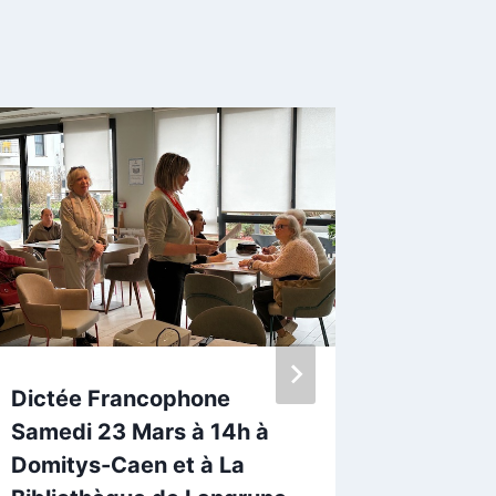
Dictée Francophone
Calvad
Samedi 23 Mars à 14h à
Foire I
Domitys-Caen et à La
Caen : 