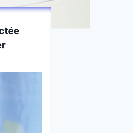
ctée
er