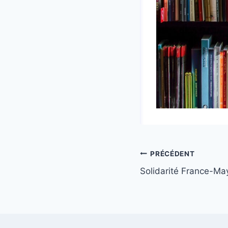
Navigation
PRÉCÉDENT
Solidarité France-M
de
l’article