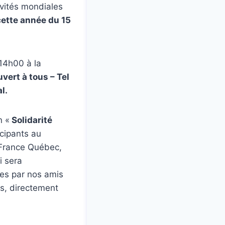
vités mondiales
 cette année du 15
14h00 à la
vert à tous – Tel
l.
n «
Solidarité
icipants au
e France Québec,
i sera
es par nos amis
es, directement