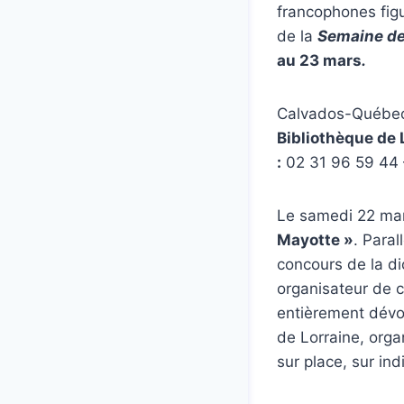
francophones fig
de la
Semaine de 
au 23 mars
.
Calvados-Québec
Bibliothèque d
:
02 31 96 59 44
Le samedi 22 mars
Mayotte »
. Paral
concours de la dic
organisateur de c
entièrement dévo
de Lorraine, organ
sur place, sur in